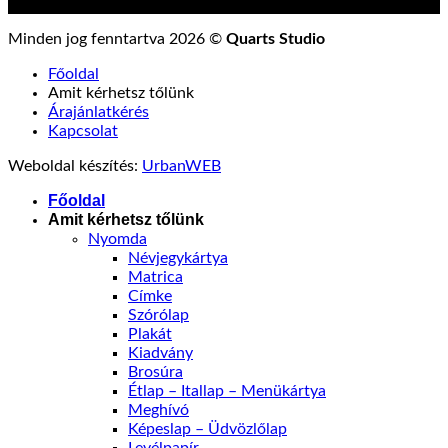
Kövess minket közösségi média felületeinken:
Minden jog fenntartva 2026 ©
Quarts Studio
Főoldal
Amit kérhetsz tőlünk
Árajánlatkérés
Kapcsolat
Weboldal készítés:
UrbanWEB
Főoldal
Amit kérhetsz tőlünk
Nyomda
Névjegykártya
Matrica
Címke
Szórólap
Plakát
Kiadvány
Brosúra
Étlap – Itallap – Menükártya
Meghívó
Képeslap – Üdvözlőlap
Levélpapír