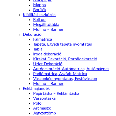
Mappa
Boríték
Kiállítási eszközök
Roll up
Megállítótábla
Molinó – Banner
Dekoráció
Falmatrica
Tapéta, Egyedi tapéta nyomtatás
Tábla
Iroda dekoráció
Kirakat Dekoráció, Portáldekoráció
Üzlet Dekoráció
Autódekoráció, Autómatrica, Autómágnes
Padlómatrica, Aszfalt Matrica
Vászonkép nyomtatás, Festővászon
Molinó – Banner
Reklámajándék
Papírtáska – Reklámtáska
Vászontáska
Póló
Arcmaszk
Jegyzettömb