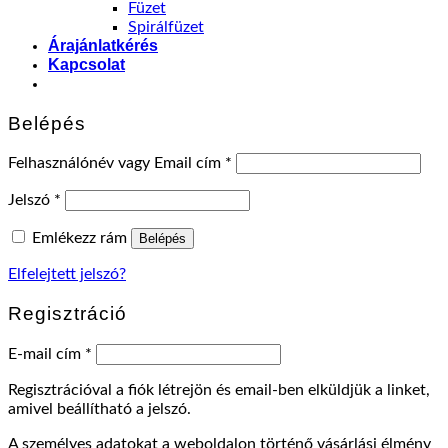
Füzet
Spirálfüzet
Árajánlatkérés
Kapcsolat
Belépés
Felhasználónév vagy Email cím
*
Jelszó
*
Emlékezz rám
Belépés
Elfelejtett jelszó?
Regisztráció
E-mail cím
*
Regisztrációval a fiók létrejön és email-ben elküldjük a linket,
amivel beállítható a jelszó.
A személyes adatokat a weboldalon történő vásárlási élmény