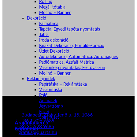
Roll up
Megállítótábla
Molinó – Banner
Dekoráció
Falmatrica
Tapéta, Egyedi tapéta nyomtatás
Tábla
Iroda dekoráció
Kirakat Dekoráció, Portáldekoráció
Üzlet Dekoráció
Autódekoráció, Autómatrica, Autómágnes
Padlómatrica, Aszfalt Matrica
Vászonkép nyomtatás, Festővászon
Molinó – Banner
Reklámajándék
Papírtáska – Reklámtáska
Vászontáska
Póló
Kapcsolat
Arcmaszk
Jegyzettömb
Nyitvatartás: H-P: 9:00 - 17:30 SZo,V: Zárva
Füzet
Címünk:
Budapest, Zichy Jenő u. 15, 1066
Spirálfüzet
Telefon:
+36 1 706 7689
Árajánlatkérés
Mobil:
+36 30 528 9685
Kapcsolat
E-mail:
grafika@quarts.hu