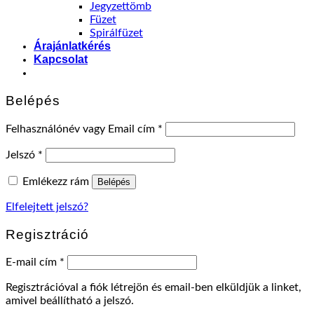
Jegyzettömb
Füzet
Spirálfüzet
Árajánlatkérés
Kapcsolat
Belépés
Felhasználónév vagy Email cím
*
Jelszó
*
Emlékezz rám
Belépés
Elfelejtett jelszó?
Regisztráció
E-mail cím
*
Regisztrációval a fiók létrejön és email-ben elküldjük a linket,
amivel beállítható a jelszó.