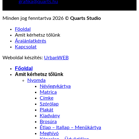
E-mail:
grafika@quarts.hu
Kövess minket közösségi média felületeinken:
Minden jog fenntartva 2026 ©
Quarts Studio
Főoldal
Amit kérhetsz tőlünk
Árajánlatkérés
Kapcsolat
Weboldal készítés:
UrbanWEB
Főoldal
Amit kérhetsz tőlünk
Nyomda
Névjegykártya
Matrica
Címke
Szórólap
Plakát
Kiadvány
Brosúra
Étlap – Itallap – Menükártya
Meghívó