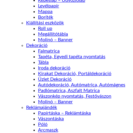
Képeslap – Üdvözlőlap
Levélpapír
Mappa
Boríték
Kiállítási eszközök
Roll up
Megállítótábla
Molinó – Banner
Dekoráció
Falmatrica
Tapéta, Egyedi tapéta nyomtatás
Tábla
Iroda dekoráció
Kirakat Dekoráció, Portáldekoráció
Üzlet Dekoráció
Autódekoráció, Autómatrica, Autómágnes
Padlómatrica, Aszfalt Matrica
Vászonkép nyomtatás, Festővászon
Molinó – Banner
Reklámajándék
Papírtáska – Reklámtáska
Vászontáska
Póló
Arcmaszk